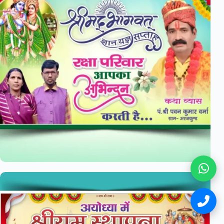
×
🔥 LIMITED OFFER
FHD Bundle Pack
इस वेबसाइट की सभी डिज़ाइनें एक साथ प्राप्त करें। प्रत्येक डिज़ाइन की
Editable
CDR
एवं
PSD
फाइल उपलब्ध है। हजारों Premium Graphic
Designs अब एक ही Bundle Pack में।
⏰ OFFER ENDS IN
23:59:52
🎯 Demo & Price देखें