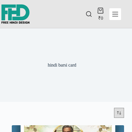
₹
0
hindi barsi card