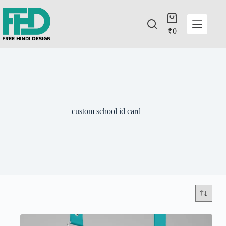
₹
0
custom school id card